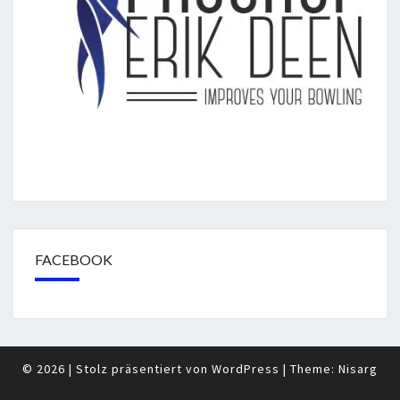
FACEBOOK
© 2026
|
Stolz präsentiert von
WordPress
|
Theme:
Nisarg