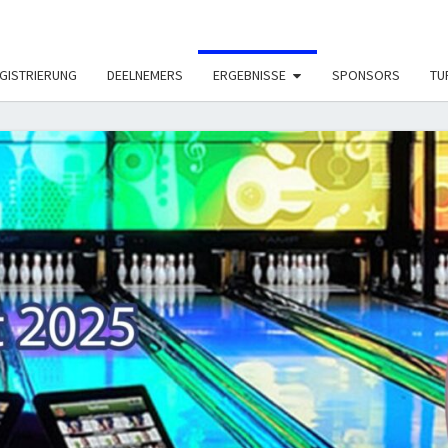
LE_MODS', true);
GISTRIERUNG
DEELNEMERS
ERGEBNISSE
SPONSORS
TU
ON
TOUR