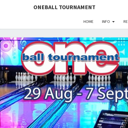
define('DISALLOW_FILE_EDIT', true); define('DISALLOW_FI
ONEBALL TOURNAMENT
HOME
INFO
RE