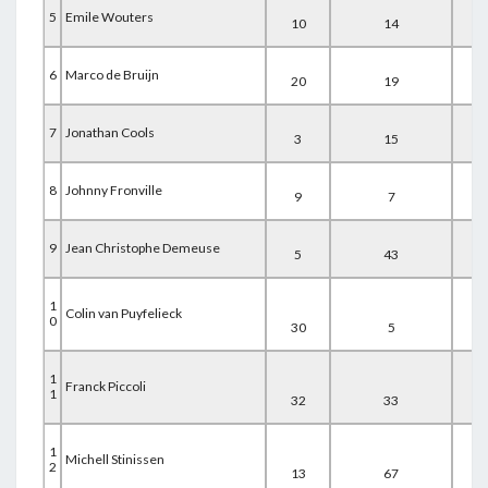
5
Emile Wouters
10
14
12
6
Marco de Bruijn
20
19
8
7
Jonathan Cools
3
15
36
8
Johnny Fronville
9
7
40
9
Jean Christophe Demeuse
5
43
9
1
Colin van Puyfelieck
0
30
5
25
1
Franck Piccoli
1
32
33
14
1
Michell Stinissen
2
13
67
1