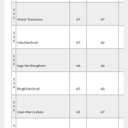
1
1
1
Victor Taeymans
67
67
60
1
1
2
Udo Deichsel
67
62
67
1
1
3
Inge Van Beughem
66
66
64
1
1
4
Birgit Deichsel
67
63
67
1
1
5
Jean-Marc Lebon
63
67
67
1