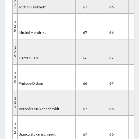
2
7
Jochen Diekhoff
67
66
67
1
2
8
Michel Hendriks
67
66
67
1
2
9
Gaetan Caru
66
67
67
1
3
0
Philippe Didion
66
67
67
1
3
1
Veronika Stukenschmidt
67
66
67
1
3
2
Bianca Stukenschmidt
67
66
67