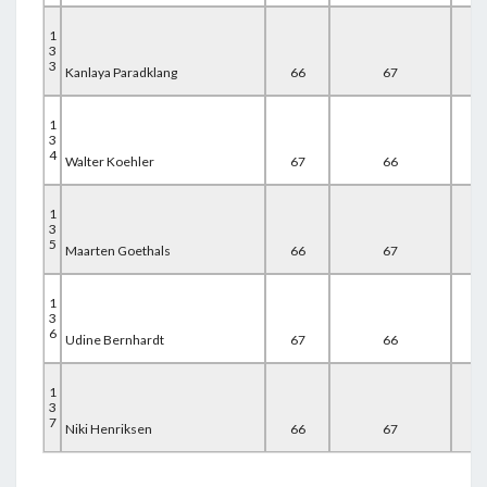
1
3
3
Kanlaya Paradklang
66
67
67
1
3
4
Walter Koehler
67
66
67
1
3
5
Maarten Goethals
66
67
67
1
3
6
Udine Bernhardt
67
66
67
1
3
7
Niki Henriksen
66
67
67