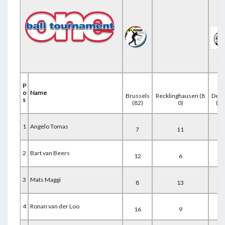
P
o
Name
Brussels
Recklinghausen (8
Deur
s
(82)
0)
(66
1
Angelo Tomas
7
11
3
2
Bart van Beers
12
6
6
3
Mats Maggi
8
13
5
4
Ronan van der Loo
16
9
4