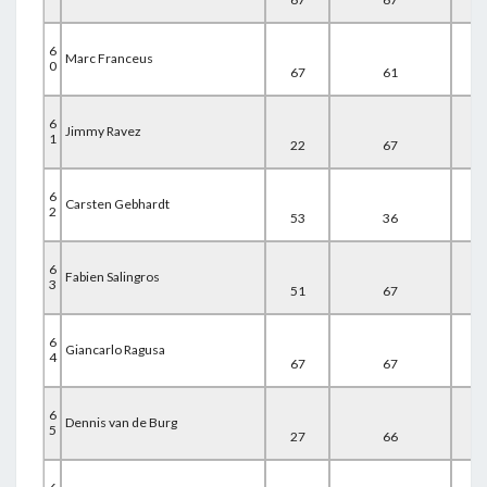
6
Marc Franceus
0
67
61
27
6
Jimmy Ravez
1
22
67
67
6
Carsten Gebhardt
2
53
36
67
6
Fabien Salingros
3
51
67
38
6
Giancarlo Ragusa
4
67
67
26
6
Dennis van de Burg
5
27
66
67