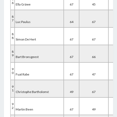
6
Ella Gräwe
67
45
67
8
7
Luc Paulus
64
67
48
8
8
Simon De Hert
67
67
46
8
9
Bart Bronsgeest
67
66
47
9
0
Fuat Rabe
67
47
67
9
1
Christophe Bartholomé
49
67
67
9
2
Martin Been
67
49
67