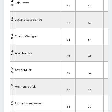
4
Ralf Gräwe
6
67
10
67
4
Luciano Casagrande
7
34
67
43
4
Florian Weingart
8
11
67
67
4
Alain Nicolas
9
67
67
13
5
Xavier Milet
0
19
67
63
5
Hehnen Patrick
1
67
16
67
5
Richard Meeuwesen
2
66
50
34