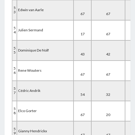
5
Edwin van Aarle
3
67
67
17
5
Julien Sermand
4
17
67
67
5
Dominique De Nolf
5
43
42
67
5
Rene Wouters
6
67
67
19
5
Cédric Andrik
7
54
32
67
5
Elco Gorter
8
67
20
67
5
Gianny Hendrickx
9
67
67
20