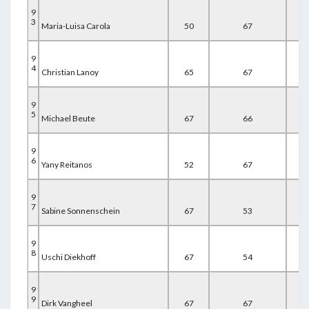
9
3
Maria-Luisa Carola
50
67
67
9
4
Christian Lanoy
65
67
53
9
5
Michael Beute
67
66
52
9
6
Yany Reitanos
52
67
67
9
7
Sabine Sonnenschein
67
53
67
9
8
Uschi Diekhoff
67
54
67
9
9
Dirk Vangheel
67
67
55