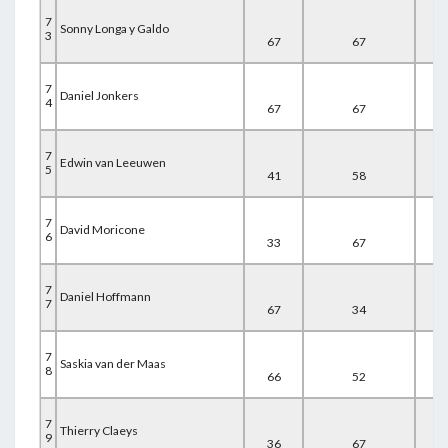
7
Sonny Longa y Galdo
3
67
67
30
7
Daniel Jonkers
4
67
67
31
7
Edwin van Leeuwen
5
41
58
67
7
David Moricone
6
33
67
67
7
Daniel Hoffmann
7
67
34
67
7
Saskia van der Maas
8
66
52
50
7
Thierry Claeys
9
36
67
67