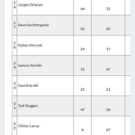
2
Jurgen Driesen
6
66
12
33
2
Dave Nachtergaele
7
35
35
42
2
Kylian Jönsson
8
29
17
67
2
Ioannis Arnidis
9
15
67
32
3
Daniel Arold
0
25
31
67
3
Ted Vluggen
1
47
28
51
3
Olivier Leroy
2
4
67
57