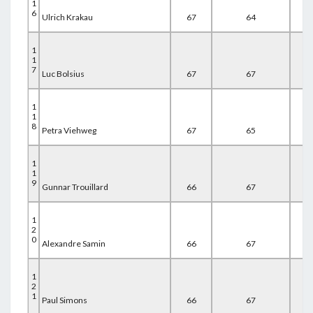
1
6
Ulrich Krakau
67
64
67
1
1
7
Luc Bolsius
67
67
65
1
1
8
Petra Viehweg
67
65
67
1
1
9
Gunnar Trouillard
66
67
66
1
2
0
Alexandre Samin
66
67
67
1
2
1
Paul Simons
66
67
67