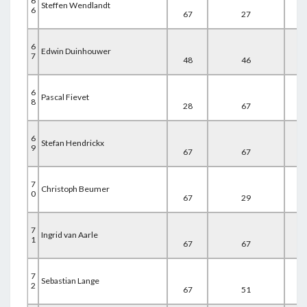
6
Steffen Wendlandt
6
67
27
67
6
Edwin Duinhouwer
7
48
46
67
6
Pascal Fievet
8
28
67
67
6
Stefan Hendrickx
9
67
67
28
7
Christoph Beumer
0
67
29
67
7
Ingrid van Aarle
1
67
67
29
7
Sebastian Lange
2
67
51
45