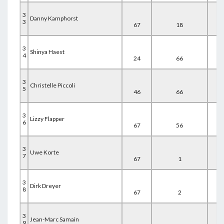
3
Danny Kamphorst
3
67
18
44
3
Shinya Haest
4
24
66
41
3
Christelle Piccoli
5
46
66
21
3
Lizzy Flapper
6
67
56
11
3
Uwe Korte
7
67
1
67
3
Dirk Dreyer
8
67
2
67
3
Jean-Marc Samain
9