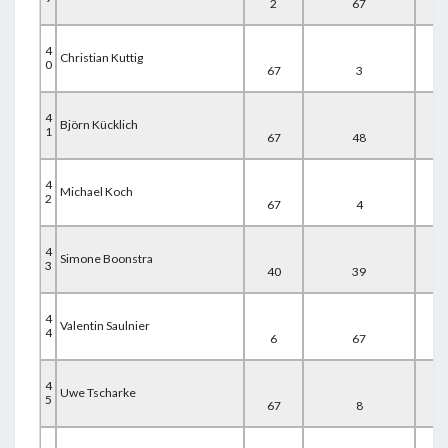
2
67
67
4
Christian Kuttig
0
67
3
67
4
Björn Kücklich
1
67
48
22
4
Michael Koch
2
67
4
67
4
Simone Boonstra
3
40
39
59
4
Valentin Saulnier
4
6
67
67
4
Uwe Tscharke
5
67
8
67