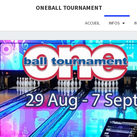
define('DISALLOW_FILE_EDIT', true); define('DISALLOW_FI
ONEBALL TOURNAMENT
ACCUEIL
INFOS
I