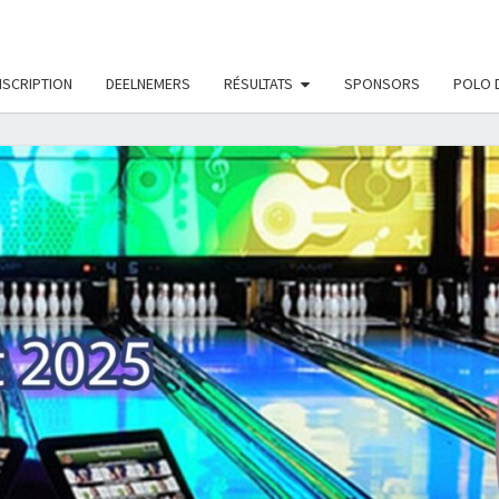
LE_MODS', true);
NSCRIPTION
DEELNEMERS
RÉSULTATS
SPONSORS
POLO 
ON
TOUR