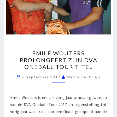
EMILE
EMILE WOUTERS
WOUTERS
PROLONGEERT ZIJN DVA
PROLONGEERT
ONEBALL TOUR TITEL
ZIJN
DVA
6 September 2017
Marco De Bruijn
ONEBALL
TOUR
TITEL
Emile Wouters is net als vorig jaar winnaar geworden
van de DVA Oneball Tour 2017. In tegenstelling tot
vorig jaar was er dit jaar een finale gekoppelt aan de