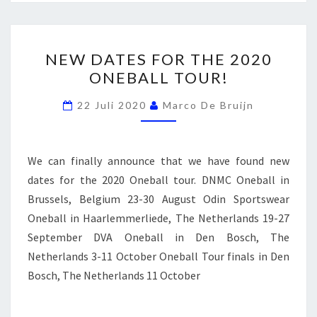
NEW
NEW DATES FOR THE 2020
DATES
ONEBALL TOUR!
FOR
THE
22 Juli 2020
Marco De Bruijn
2020
ONEBALL
TOUR!
We can finally announce that we have found new
dates for the 2020 Oneball tour. DNMC Oneball in
Brussels, Belgium 23-30 August Odin Sportswear
Oneball in Haarlemmerliede, The Netherlands 19-27
September DVA Oneball in Den Bosch, The
Netherlands 3-11 October Oneball Tour finals in Den
Bosch, The Netherlands 11 October