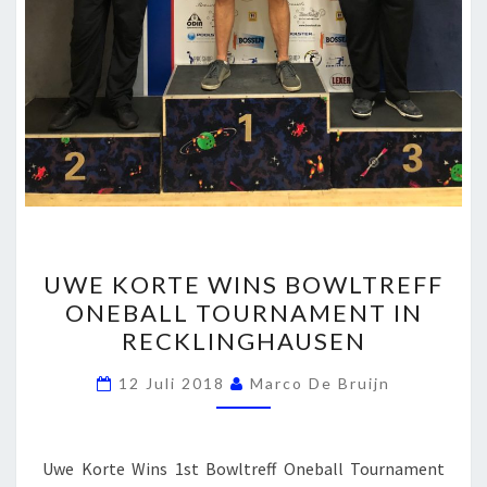
UWE
UWE KORTE WINS BOWLTREFF
KORTE
ONEBALL TOURNAMENT IN
WINS
RECKLINGHAUSEN
BOWLTREFF
ONEBALL
12 Juli 2018
Marco De Bruijn
TOURNAMENT
IN
RECKLINGHAUSEN
Uwe Korte Wins 1st Bowltreff Oneball Tournament