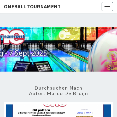
define('DISALLOW_FILE_EDIT', true);
ONEBALL TOURNAMENT
Togg
define('DISALLOW_FILE_MODS', true);
navig
ONEBA
TOURNA
Durchsuchen Nach
Autor:
Marco De Bruijn