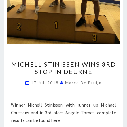
MICHELL
MICHELL STINISSEN WINS 3RD
STINISSEN
STOP IN DEURNE
WINS
3RD
17 Juli 2018
Marco De Bruijn
STOP
IN
DEURNE
Winner Michell Stinissen with runner up Michael
Coussens and in 3rd place Angelo Tomas. complete
results can be found here