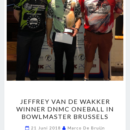
JEFFREY
JEFFREY VAN DE WAKKER
VAN
WINNER DNMC ONEBALL IN
DE
BOWLMASTER BRUSSELS
WAKKER
WINNER
21 Juni 2018
Marco De Bruijn