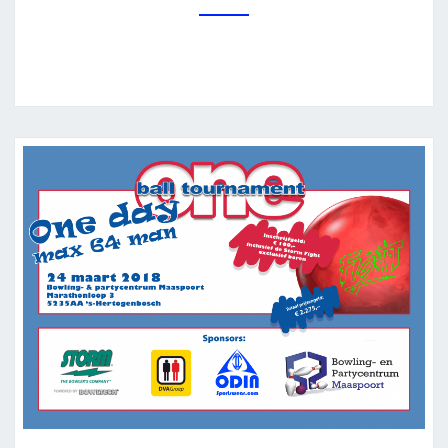
DNMC
ONEBALL
IN
BOWLMASTER
BRUSSELS