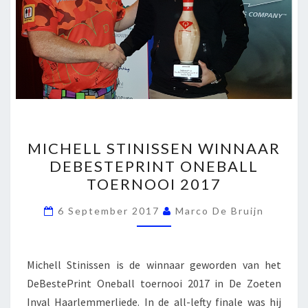
MICHELL
MICHELL STINISSEN WINNAAR
STINISSEN
DEBESTEPRINT ONEBALL
WINNAAR
TOERNOOI 2017
DEBESTEPRINT
ONEBALL
6 September 2017
Marco De Bruijn
TOERNOOI
2017
Michell Stinissen is de winnaar geworden van het
DeBestePrint Oneball toernooi 2017 in De Zoeten
Inval Haarlemmerliede. In de all-lefty finale was hij