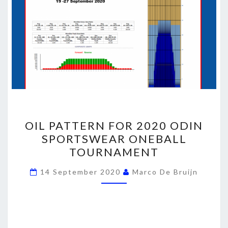
OIL
OIL PATTERN FOR 2020 ODIN
PATTERN
SPORTSWEAR ONEBALL
FOR
TOURNAMENT
2020
ODIN
14 September 2020
Marco De Bruijn
SPORTSWEAR
ONEBALL
TOURNAMENT