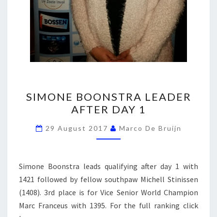
SIMONE
SIMONE BOONSTRA LEADER
BOONSTRA
AFTER DAY 1
LEADER
AFTER
29 August 2017
Marco De Bruijn
DAY
1
Simone Boonstra leads qualifying after day 1 with
1421 followed by fellow southpaw Michell Stinissen
(1408). 3rd place is for Vice Senior World Champion
Marc Franceus with 1395. For the full ranking click