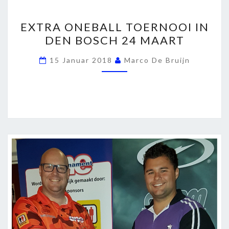
EXTRA
EXTRA ONEBALL TOERNOOI IN
ONEBALL
DEN BOSCH 24 MAART
TOERNOOI
IN
15 Januar 2018
Marco De Bruijn
DEN
BOSCH
24
MAART