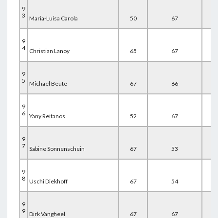
9
3
Maria-Luisa Carola
50
67
67
9
4
Christian Lanoy
65
67
53
9
5
Michael Beute
67
66
52
9
6
Yany Reitanos
52
67
67
9
7
Sabine Sonnenschein
67
53
67
9
8
Uschi Diekhoff
67
54
67
9
9
Dirk Vangheel
67
67
55