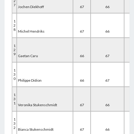
2
7
Jochen Diekhoff
67
66
67
1
2
8
Michel Hendriks
67
66
67
1
2
9
Gaetan Caru
66
67
67
1
3
0
Philippe Didion
66
67
67
1
3
1
Veronika Stukenschmidt
67
66
67
1
3
2
Bianca Stukenschmidt
67
66
67