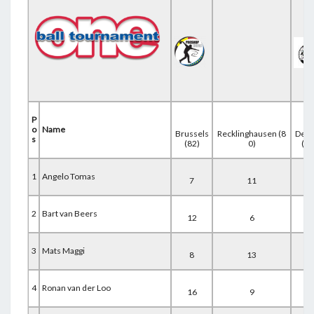
P
o
Name
Brussels
Recklinghausen (8
Deur
s
(82)
0)
(66
1
Angelo Tomas
7
11
3
2
Bart van Beers
12
6
6
3
Mats Maggi
8
13
5
4
Ronan van der Loo
16
9
4