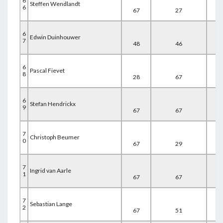
6
Steffen Wendlandt
6
67
27
67
6
Edwin Duinhouwer
7
48
46
67
6
Pascal Fievet
8
28
67
67
6
Stefan Hendrickx
9
67
67
28
7
Christoph Beumer
0
67
29
67
7
Ingrid van Aarle
1
67
67
29
7
Sebastian Lange
2
67
51
45