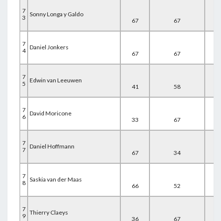
7
Sonny Longa y Galdo
3
67
67
30
7
Daniel Jonkers
4
67
67
31
7
Edwin van Leeuwen
5
41
58
67
7
David Moricone
6
33
67
67
7
Daniel Hoffmann
7
67
34
67
7
Saskia van der Maas
8
66
52
50
7
Thierry Claeys
9
36
67
67