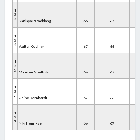
1
3
3
Kanlaya Paradklang
66
67
67
1
3
4
Walter Koehler
67
66
67
1
3
5
Maarten Goethals
66
67
67
1
3
6
Udine Bernhardt
67
66
67
1
3
7
Niki Henriksen
66
67
67