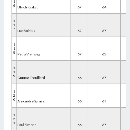
1
6
Ulrich Krakau
67
64
67
1
1
7
Luc Bolsius
67
67
65
1
1
8
Petra Viehweg
67
65
67
1
1
9
Gunnar Trouillard
66
67
66
1
2
0
Alexandre Samin
66
67
67
1
2
1
Paul Simons
66
67
67