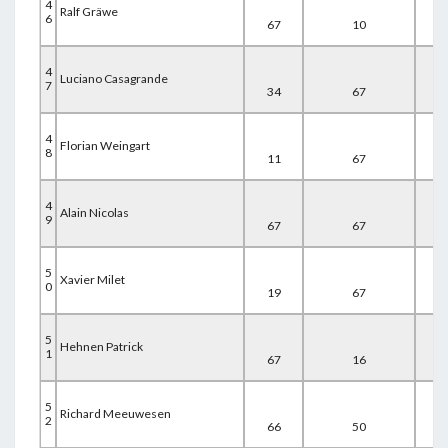
4
Ralf Gräwe
6
67
10
67
4
Luciano Casagrande
7
34
67
43
4
Florian Weingart
8
11
67
67
4
Alain Nicolas
9
67
67
13
5
Xavier Milet
0
19
67
63
5
Hehnen Patrick
1
67
16
67
5
Richard Meeuwesen
2
66
50
34