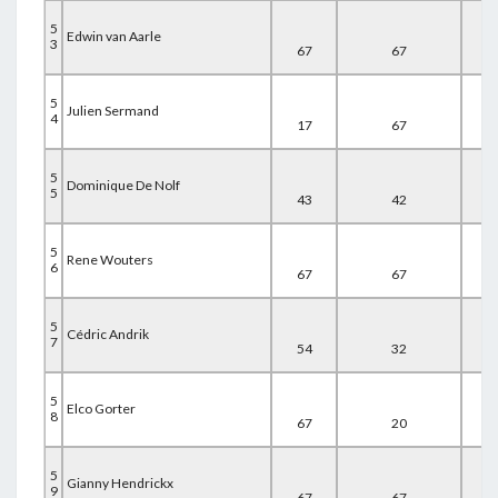
5
Edwin van Aarle
3
67
67
17
5
Julien Sermand
4
17
67
67
5
Dominique De Nolf
5
43
42
67
5
Rene Wouters
6
67
67
19
5
Cédric Andrik
7
54
32
67
5
Elco Gorter
8
67
20
67
5
Gianny Hendrickx
9
67
67
20