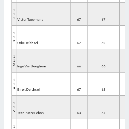
1
1
1
Victor Taeymans
67
67
60
1
1
2
Udo Deichsel
67
62
67
1
1
3
Inge Van Beughem
66
66
64
1
1
4
Birgit Deichsel
67
63
67
1
1
5
Jean-Marc Lebon
63
67
67
1