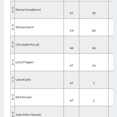
3
Danny Kamphorst
3
67
18
44
3
Shinya Haest
4
24
66
41
3
Christelle Piccoli
5
46
66
21
3
Lizzy Flapper
6
67
56
11
3
Uwe Korte
7
67
1
67
3
Dirk Dreyer
8
67
2
67
3
Jean-Marc Samain
9