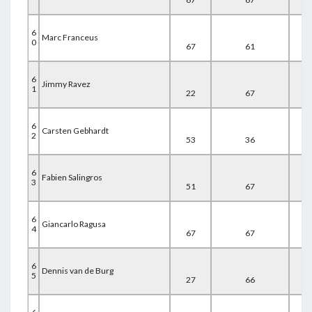
6
Marc Franceus
0
67
61
27
6
Jimmy Ravez
1
22
67
67
6
Carsten Gebhardt
2
53
36
67
6
Fabien Salingros
3
51
67
38
6
Giancarlo Ragusa
4
67
67
26
6
Dennis van de Burg
5
27
66
67