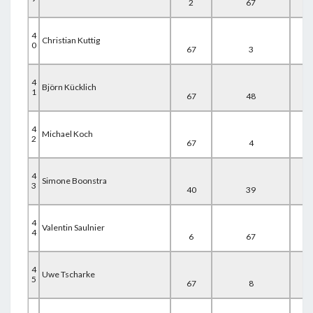
2
67
67
4
Christian Kuttig
0
67
3
67
4
Björn Kücklich
1
67
48
22
4
Michael Koch
2
67
4
67
4
Simone Boonstra
3
40
39
59
4
Valentin Saulnier
4
6
67
67
4
Uwe Tscharke
5
67
8
67