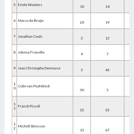
5
Emile Wouters
10
14
12
6
Marco de Bruijn
20
19
8
7
Jonathan Cools
3
15
36
8
Johnny Fronville
9
7
40
9
Jean Christophe Demeuse
5
43
9
1
Colin van Puyfelieck
0
30
5
25
1
Franck Piccoli
1
32
33
14
1
Michell Stinissen
2
13
67
1