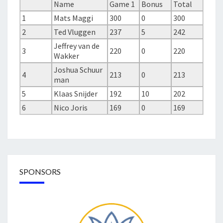
Name
Game 1
Bonus
Total
1
Mats Maggi
300
0
300
2
Ted Vluggen
237
5
242
Jeffrey van de
3
220
0
220
Wakker
Joshua Schuur
4
213
0
213
man
5
Klaas Snijder
192
10
202
6
Nico Joris
169
0
169
SPONSORS