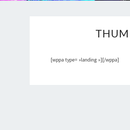
THUM
[wppa type= »landing »][/wppa]