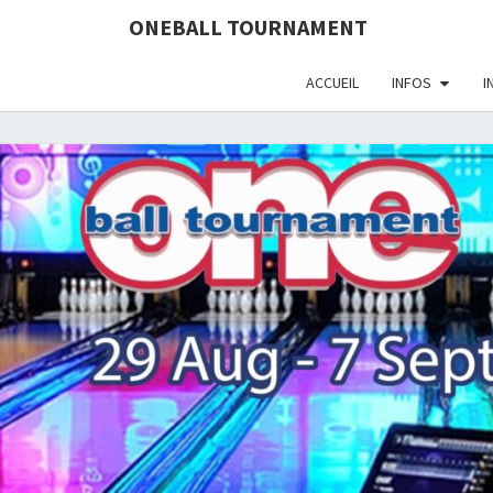
define('DISALLOW_FILE_EDIT', true); define('DISALLOW_FI
ONEBALL TOURNAMENT
ACCUEIL
INFOS
I