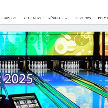
LE_MODS', true);
NSCRIPTION
DEELNEMERS
RÉSULTATS
SPONSORS
POLO 
ON
TOUR