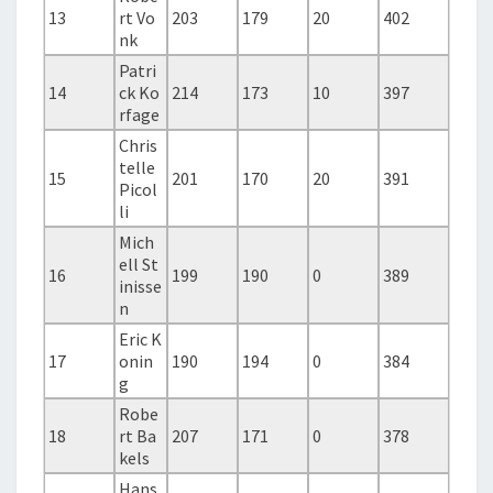
13
rt Vo
203
179
20
402
nk
Patri
14
ck Ko
214
173
10
397
rfage
Chris
telle
15
201
170
20
391
Picol
li
Mich
ell St
16
199
190
0
389
inisse
n
Eric K
17
onin
190
194
0
384
g
Robe
18
rt Ba
207
171
0
378
kels
Hans