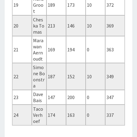
19
Groo
189
173
10
372
t
Ches
20
ka To
213
146
10
369
mas
Mara
wan
21
169
194
0
363
Aern
oudt
Simo
ne Bo
22
187
152
10
349
onstr
a
Dave
23
147
200
0
347
Bais
Taco
24
Verh
174
163
0
337
oef