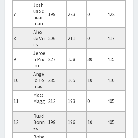
Josh
ua Sc
7
199
223
0
422
huur
man
Alex
8
de Vri
206
211
0
417
es
Jeroe
9
n Pru
227
158
30
415
im
Ange
10
lo To
235
165
10
410
mas
Mats
11
Magg
212
193
0
405
i
Ruud
12
Bonn
199
196
10
405
es
Robe