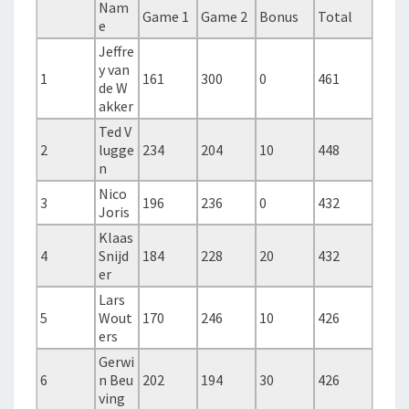
Nam
Game 1
Game 2
Bonus
Total
e
Jeffre
y van
1
161
300
0
461
de W
akker
Ted V
2
lugge
234
204
10
448
n
Nico
3
196
236
0
432
Joris
Klaas
4
Snijd
184
228
20
432
er
Lars
5
Wout
170
246
10
426
ers
Gerwi
6
n Beu
202
194
30
426
ving