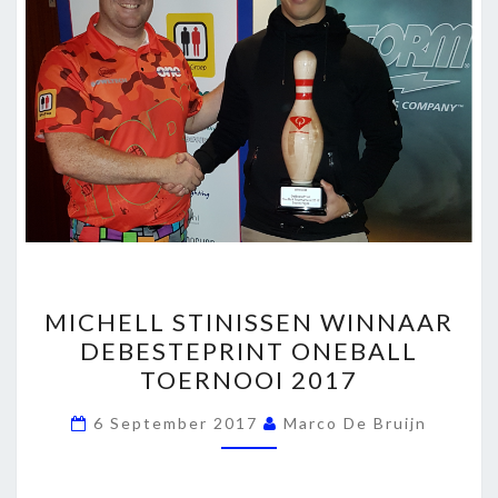
MICHELL
MICHELL STINISSEN WINNAAR
STINISSEN
DEBESTEPRINT ONEBALL
WINNAAR
TOERNOOI 2017
DEBESTEPRINT
ONEBALL
6 September 2017
Marco De Bruijn
TOERNOOI
2017