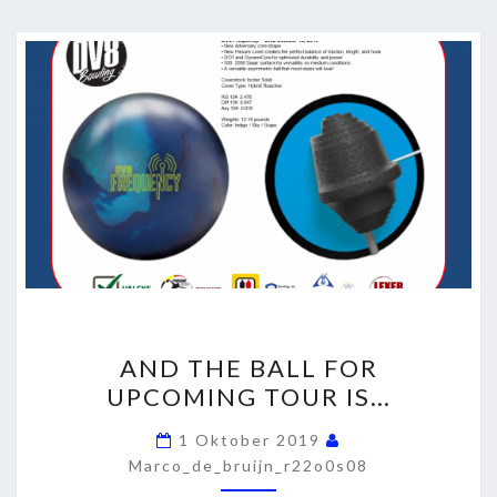
AND
AND THE BALL FOR
THE
UPCOMING TOUR IS…
BALL
FOR
1 Oktober 2019
UPCOMING
Marco_de_bruijn_r22o0s08
TOUR