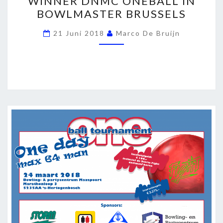
WINNER DNMC ONEBALL IN
DE
BOWLMASTER BRUSSELS
WAKKER
WINNER
21 Juni 2018
Marco De Bruijn
DNMC
ONEBALL
IN
BOWLMASTER
BRUSSELS