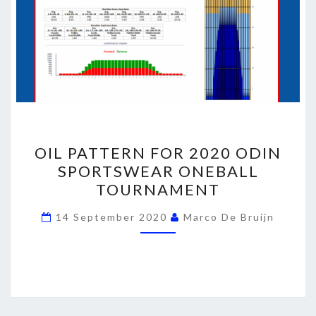
OIL
OIL PATTERN FOR 2020 ODIN
PATTERN
SPORTSWEAR ONEBALL
FOR
TOURNAMENT
2020
ODIN
14 September 2020
Marco De Bruijn
SPORTSWEAR
ONEBALL
TOURNAMENT