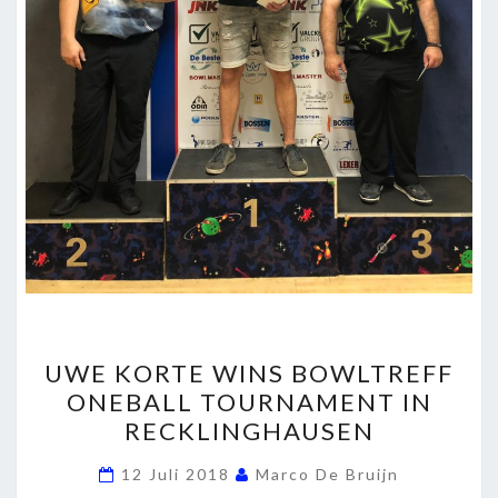
UWE
UWE KORTE WINS BOWLTREFF
KORTE
ONEBALL TOURNAMENT IN
WINS
RECKLINGHAUSEN
BOWLTREFF
ONEBALL
12 Juli 2018
Marco De Bruijn