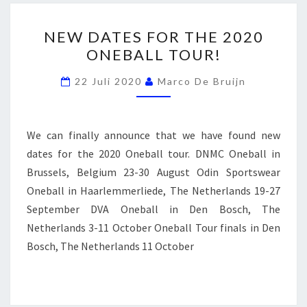
NEW
NEW DATES FOR THE 2020
DATES
ONEBALL TOUR!
FOR
THE
22 Juli 2020
Marco De Bruijn
2020
ONEBALL
TOUR!
We can finally announce that we have found new
dates for the 2020 Oneball tour. DNMC Oneball in
Brussels, Belgium 23-30 August Odin Sportswear
Oneball in Haarlemmerliede, The Netherlands 19-27
September DVA Oneball in Den Bosch, The
Netherlands 3-11 October Oneball Tour finals in Den
Bosch, The Netherlands 11 October