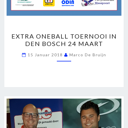
EXTRA
EXTRA ONEBALL TOERNOOI IN
ONEBALL
DEN BOSCH 24 MAART
TOERNOOI
IN
15 Januar 2018
Marco De Bruijn
DEN
BOSCH
24
MAART