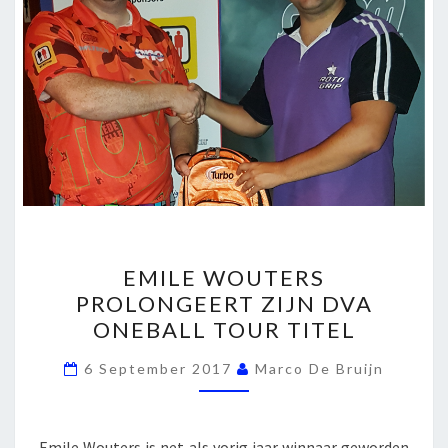
EMILE
EMILE WOUTERS
WOUTERS
PROLONGEERT ZIJN DVA
PROLONGEERT
ONEBALL TOUR TITEL
ZIJN
DVA
6 September 2017
Marco De Bruijn
ONEBALL
TOUR
TITEL
Emile Wouters is net als vorig jaar winnaar geworden