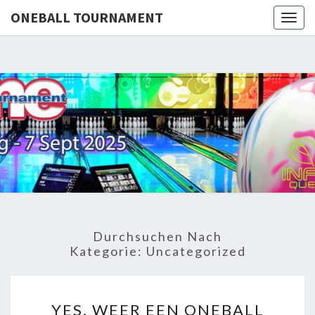
define('DISALLOW_FILE_EDIT', true);
ONEBALL TOURNAMENT
Togg
define('DISALLOW_FILE_MODS', true);
navig
ONEBA
TOURNA
Durchsuchen Nach
Kategorie:
Uncategorized
YES,
YES, WEER EEN ONEBALL
WEER