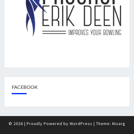
FACEBOOK
© 2026
|
Proudly Powered by
WordPress
|
Theme:
Nisarg