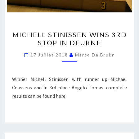
MICHELL
MICHELL STINISSEN WINS 3RD
STINISSEN
STOP IN DEURNE
WINS
3RD
17 Juillet 2018
Marco De Bruijn
STOP
IN
DEURNE
Winner Michell Stinissen with runner up Michael
Coussens and in 3rd place Angelo Tomas. complete
results can be found here