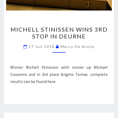
MICHELL
MICHELL STINISSEN WINS 3RD
STINISSEN
STOP IN DEURNE
WINS
3RD
17 Juli 2018
Marco De Bruijn
STOP
IN
DEURNE
Winner Michell Stinissen with runner up Michael
Coussens and in 3rd place Angelo Tomas. complete
results can be found here