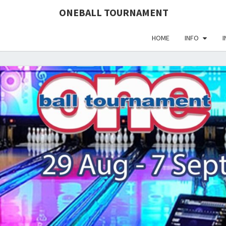
define('DISALLOW_FILE_EDIT', true); define('DISALLOW_FI
ONEBALL TOURNAMENT
HOME
INFO
I