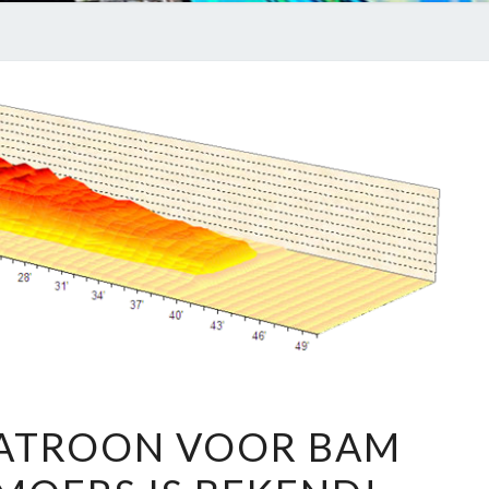
HET
PATROON VOOR BAM
OLIE
PATROON