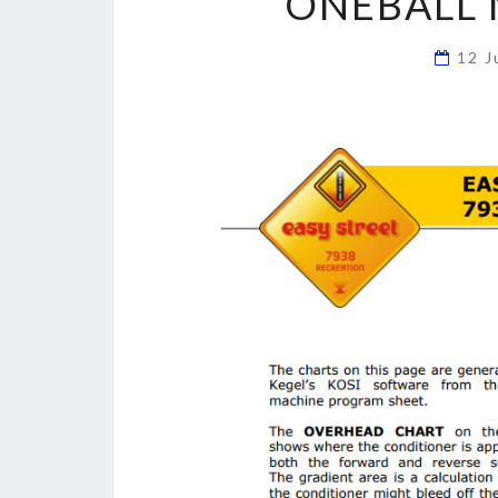
ONEBALL 
12 J