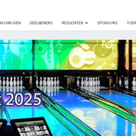
LE_MODS', true);
NSCHRIJVEN
DEELNEMERS
RESULTATEN
SPONSORS
TOER
ON
TOUR