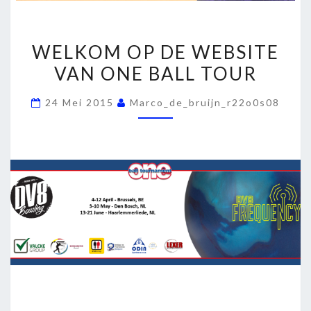
WELKOM
WELKOM OP DE WEBSITE
OP
VAN ONE BALL TOUR
DE
WEBSITE
24 Mei 2015
Marco_de_bruijn_r22o0s08
VAN
ONE
BALL
TOUR