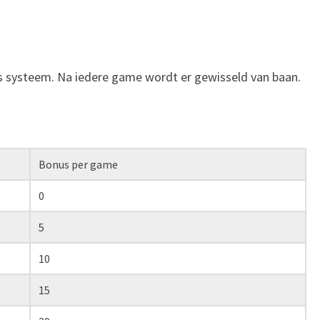
s systeem. Na iedere game wordt er gewisseld van baan.
Bonus per game
0
5
10
15