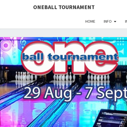
define('DISALLOW_FILE_EDIT', true); define('DISALLOW_FI
ONEBALL TOURNAMENT
HOME
INFO
I