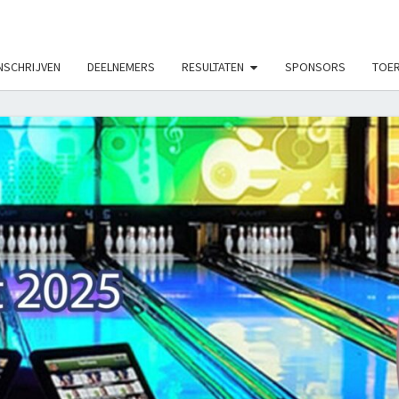
LE_MODS', true);
NSCHRIJVEN
DEELNEMERS
RESULTATEN
SPONSORS
TOER
ON
TOUR