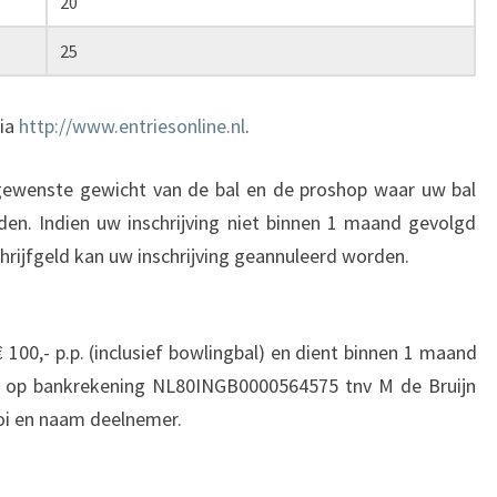
20
25
via
http://www.entriesonline.nl
.
gewenste gewicht van de bal en de proshop waar uw bal
en. Indien uw inschrijving niet binnen 1 maand gevolgd
hrijfgeld kan uw inschrijving geannuleerd worden.
€ 100,- p.p. (inclusief bowlingbal) en dient binnen 1 maand
t op bankrekening NL80INGB0000564575 tnv M de Bruijn
oi en naam deelnemer.