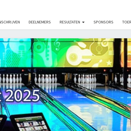
LE_MODS', true);
NSCHRIJVEN
DEELNEMERS
RESULTATEN
SPONSORS
TOER
ON
TOUR