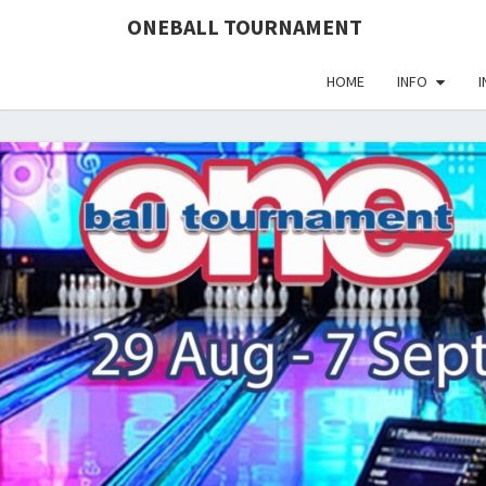
define('DISALLOW_FILE_EDIT', true); define('DISALLOW_FI
ONEBALL TOURNAMENT
HOME
INFO
I