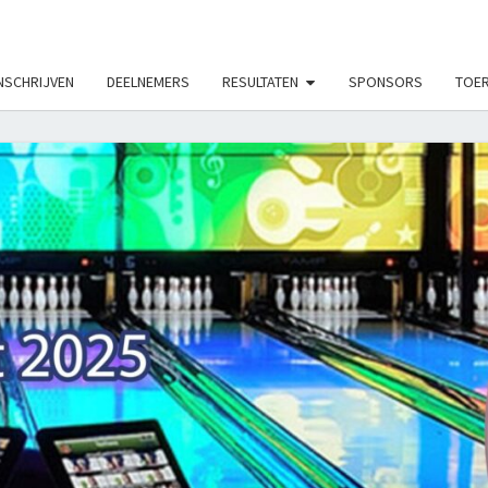
LE_MODS', true);
NSCHRIJVEN
DEELNEMERS
RESULTATEN
SPONSORS
TOER
ON
TOUR