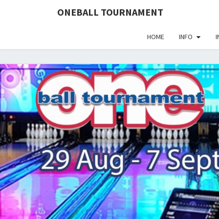
define('DISALLOW_FILE_EDIT', true); define('DISALLOW_FI
ONEBALL TOURNAMENT
HOME
INFO
I