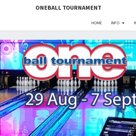
define('DISALLOW_FILE_EDIT', true); define('DISALLOW_FI
ONEBALL TOURNAMENT
HOME
INFO
I