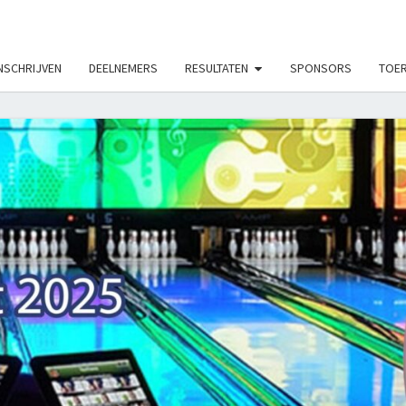
LE_MODS', true);
NSCHRIJVEN
DEELNEMERS
RESULTATEN
SPONSORS
TOER
ON
TOUR