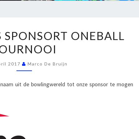
TURBO
S SPONSORT ONEBALL
GRIPS
OURNOOI
SPONSORT
ONEBALL
TOURNOOI
pril 2017
Marco De Bruijn
 naam uit de bowlingwereld tot onze sponsor te mogen