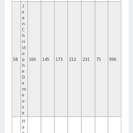
J
e
a
n
C
h
ri
st
o
58
p
160
145
173
212
231
75
996
h
e
D
e
m
e
u
s
e
H
a
n