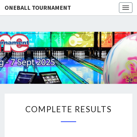
define('DISALLOW_FILE_EDIT', true);
ONEBALL TOURNAMENT
Togg
define('DISALLOW_FILE_MODS', true);
navig
ONEBA
TOURNA
COMPLETE
COMPLETE RESULTS
RESULTS