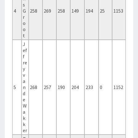
s
4
G
258
269
258
149
194
25
1153
r
o
o
t
J
ef
f
re
y
v
a
5
n
268
257
190
204
233
0
1152
d
e
W
a
k
k
er