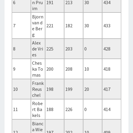
6
n Pru
191
213
30
434
im
Bjorn
van d
7
221
182
30
433
e Ber
g
Alex
8
de Vri
225
203
0
428
es
Ches
9
ka To
200
208
10
418
mas
Frank
10
Reus
198
199
20
417
chel
Robe
11
rt Ba
188
226
0
414
kels
Bianc
a Wie
12
197
202
10
409