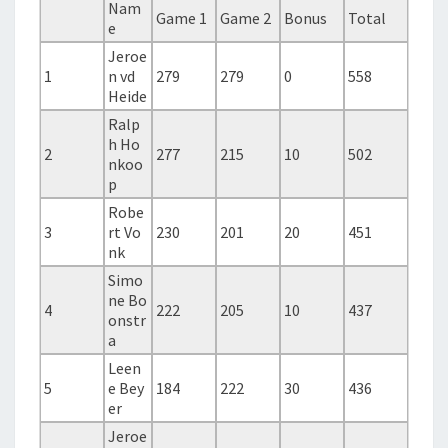
Nam
Game 1
Game 2
Bonus
Total
e
Jeroe
1
n vd
279
279
0
558
Heide
Ralp
h Ho
2
277
215
10
502
nkoo
p
Robe
3
rt Vo
230
201
20
451
nk
Simo
ne Bo
4
222
205
10
437
onstr
a
Leen
5
e Bey
184
222
30
436
er
Jeroe