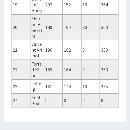
19
an ’t
202
152
10
364
Hoog
Shar
on H
20
140
190
30
360
oekst
ra
Vince
21
nt Vri
196
162
0
358
jhof
Ferre
22
ll Kh
189
164
0
353
oo
Jelle
23
181
144
10
335
Ijlst
Fred
24
0
0
0
0
Podt