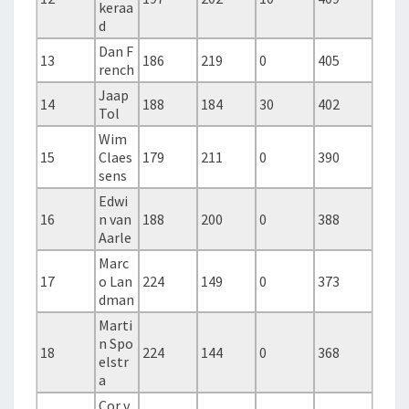
keraa
d
Dan F
13
186
219
0
405
rench
Jaap
14
188
184
30
402
Tol
Wim
15
Claes
179
211
0
390
sens
Edwi
16
n van
188
200
0
388
Aarle
Marc
17
o Lan
224
149
0
373
dman
Marti
n Spo
18
224
144
0
368
elstr
a
Cor v